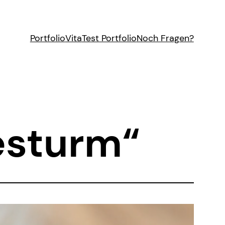
Portfolio
Vita
Test Portfolio
Noch Fragen?
esturm“