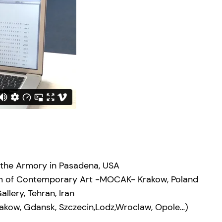
 the Armory in Pasadena, USA
eum of Contemporary Art -MOCAK- Krakow, Poland
llery, Tehran, Iran
Krakow, Gdansk, Szczecin,Lodz,Wroclaw, Opole…)