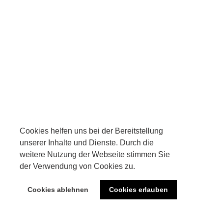
Cookies helfen uns bei der Bereitstellung
Cookies helfen uns bei der Bereitstellung
unserer Inhalte und Dienste. Durch die
unserer Inhalte und Dienste. Durch die
weitere Nutzung der Webseite stimmen Sie
weitere Nutzung der Webseite stimmen Sie
der Verwendung von Cookies zu.
der Verwendung von Cookies zu.
Cookies ablehnen
Cookies ablehnen
Cookies erlauben
Cookies erlauben