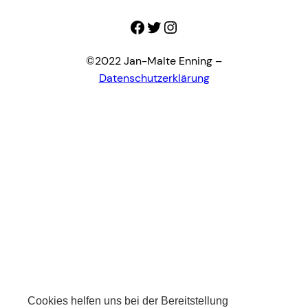
Facebook
Twitter
Instagram
©2022 Jan-Malte Enning –
Datenschutzerklärung
Cookies helfen uns bei der Bereitstellung
Cookies helfen uns bei der Bereitstellung