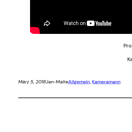
Pro
K
März 5, 2018
Jan-Malte
Allgemein
, 
Kameramann