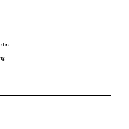
rtin
ng