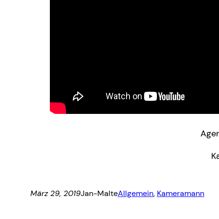
Age
K
März 29, 2019
Jan-Malte
Allgemein
, 
Kameramann