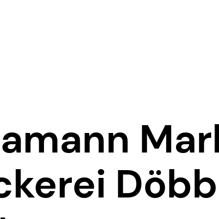
ramann Mar
äckerei Döb