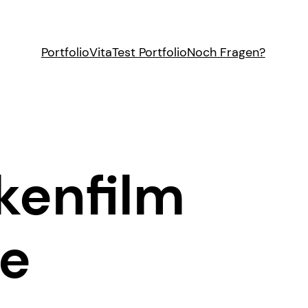
Portfolio
Vita
Test Portfolio
Noch Fragen?
kenfilm
be