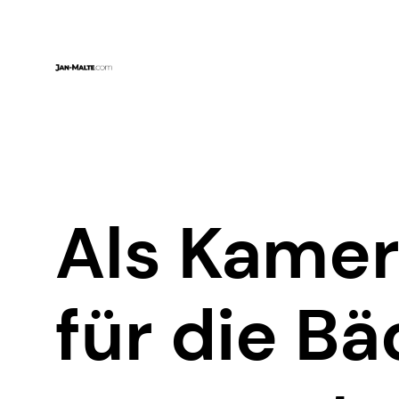
Zum
Inhalt
springen
Als Kame
für die B