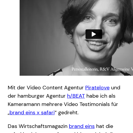
Mit der Video Content Agentur
Piratelove
und
der hamburger Agentur
h/BEAT
habe ich als
Kameramann mehrere Video Testimonials für
„
brand eins x safari
“ gedreht.
Das Wirtschaftsmagazin
brand eins
hat die