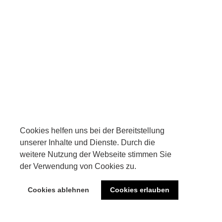
Cookies helfen uns bei der Bereitstellung
Cookies helfen uns bei der Bereitstellung
unserer Inhalte und Dienste. Durch die
unserer Inhalte und Dienste. Durch die
weitere Nutzung der Webseite stimmen Sie
weitere Nutzung der Webseite stimmen Sie
der Verwendung von Cookies zu.
der Verwendung von Cookies zu.
Cookies ablehnen
Cookies ablehnen
Cookies erlauben
Cookies erlauben