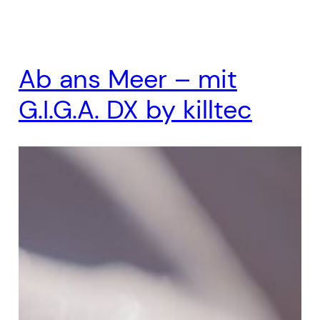
Ab ans Meer – mit
G.I.G.A. DX by killtec