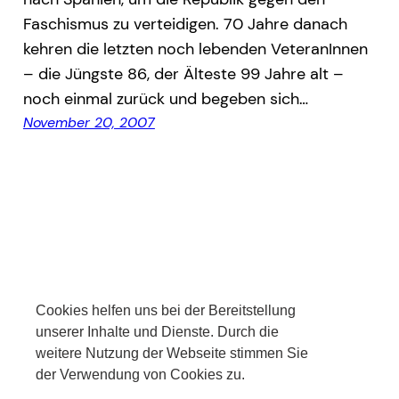
Faschismus zu verteidigen. 70 Jahre danach
kehren die letzten noch lebenden VeteranInnen
– die Jüngste 86, der Älteste 99 Jahre alt –
noch einmal zurück und begeben sich…
November 20, 2007
Cookies helfen uns bei der Bereitstellung
Cookies helfen uns bei der Bereitstellung
Facebook
Twitter
Instagram
unserer Inhalte und Dienste. Durch die
unserer Inhalte und Dienste. Durch die
weitere Nutzung der Webseite stimmen Sie
weitere Nutzung der Webseite stimmen Sie
©2022 Jan-Malte Enning –
der Verwendung von Cookies zu.
der Verwendung von Cookies zu.
Datenschutzerklärung